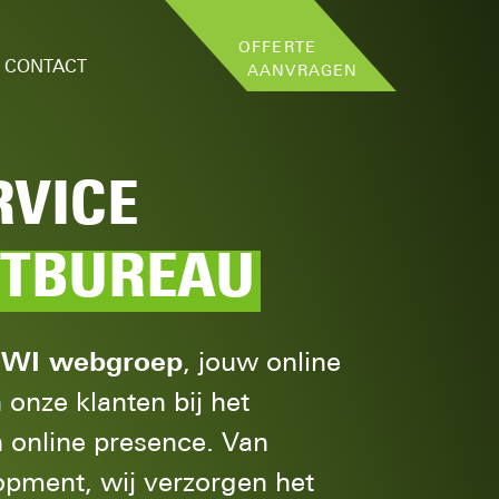
OFFERTE
CONTACT
AANVRAGEN
RVICE
ETBUREAU
KIWI webgroep
, jouw online
 onze klanten bij het
 online presence. Van
lopment, wij verzorgen het